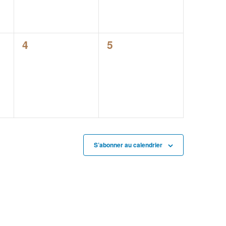
0
0
4
5
évènement,
évènement,
S’abonner au calendrier