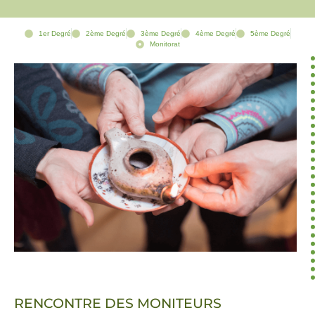
1er Degré
2ème Degré
3ème Degré
4ème Degré
5ème Degré
Monitorat
RENCONTRE DES MONITEURS