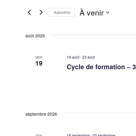
et
clé.
À venir
Rechercher
Aujourd’hui
Évènements
navigation
Sélectionnez
par
une
mot-
août 2026
de
date.
clé.
vues
19 août
-
23 août
MER
19
Cycle de formation –
Évènements
septembre 2026
18 septembre
-
20 septembre
VEN