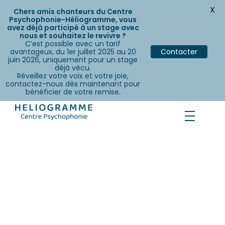
X
Chers amis chanteurs du Centre
Psychophonie-Héliogramme, vous
avez déjà participé à un stage avec
nous et souhaitez le revivre ?
C’est possible avec un tarif
avantageux, du 1er juillet 2025 au 20
Contacter
juin 2026, uniquement pour un stage
déjà vécu.
Réveillez votre voix et votre joie,
contactez-nous dès maintenant pour
bénéficier de votre remise.