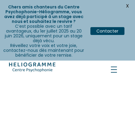
X
Chers amis chanteurs du Centre
Psychophonie-Héliogramme, vous
avez déjà participé à un stage avec
nous et souhaitez le revivre ?
C’est possible avec un tarif
avantageux, du 1er juillet 2025 au 20
Contacter
juin 2026, uniquement pour un stage
déjà vécu.
Réveillez votre voix et votre joie,
contactez-nous dès maintenant pour
bénéficier de votre remise.