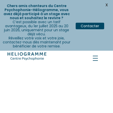
X
Chers amis chanteurs du Centre
Psychophonie-Héliogramme, vous
avez déjà participé à un stage avec
nous et souhaitez le revivre ?
C’est possible avec un tarif
avantageux, du 1er juillet 2025 au 20
Contacter
juin 2026, uniquement pour un stage
déjà vécu.
Réveillez votre voix et votre joie,
contactez-nous dès maintenant pour
bénéficier de votre remise.