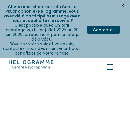
X
Chers amis chanteurs du Centre
Psychophonie-Héliogramme, vous
avez déjà participé à un stage avec
nous et souhaitez le revivre ?
C’est possible avec un tarif
avantageux, du 1er juillet 2025 au 20
Contacter
juin 2026, uniquement pour un stage
déjà vécu.
Réveillez votre voix et votre joie,
contactez-nous dès maintenant pour
bénéficier de votre remise.