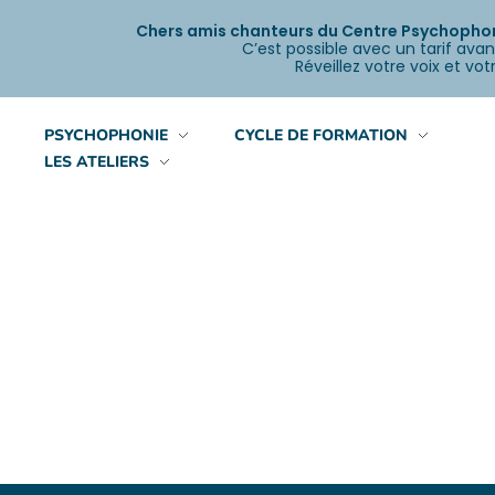
Chers amis chanteurs du Centre Psychophoni
C’est possible avec un tarif avan
Réveillez votre voix et v
PSYCHOPHONIE
CYCLE DE FORMATION
LES ATELIERS