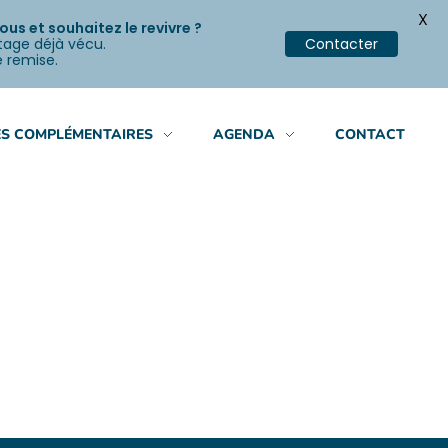
X
s et souhaitez le revivre ?
stage déjà vécu.
Contacter
e remise.
S COMPLÉMENTAIRES
AGENDA
CONTACT