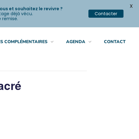
X
s et souhaitez le revivre ?
stage déjà vécu.
Contacter
e remise.
S COMPLÉMENTAIRES
AGENDA
CONTACT
acré