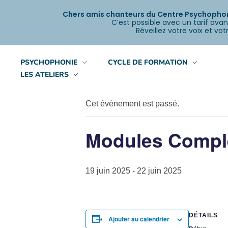
Chers amis chanteurs du Centre Psychophoni
C’est possible avec un tarif avan
Réveillez votre voix et v
PSYCHOPHONIE
CYCLE DE FORMATION
« Tous les Évènements
LES ATELIERS
Cet évènement est passé.
Modules Complé
19 juin 2025
-
22 juin 2025
DÉTAILS
Ajouter au calendrier