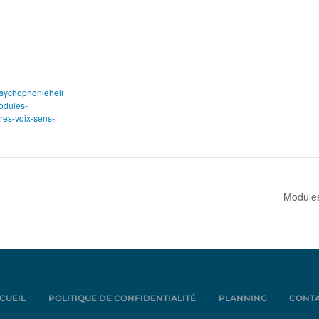
epsychophonieheli
odules-
es-voix-sens-
Modules
CUEIL
POLITIQUE DE CONFIDENTIALITÉ
PLANNING
CONT