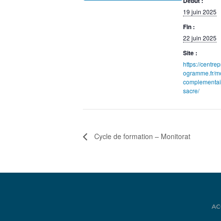
Début :
19 juin 2025
Fin :
22 juin 2025
Site :
https://centr
ogramme.fr/m
complementair
sacre/
Cycle de formation – Monitorat
AC