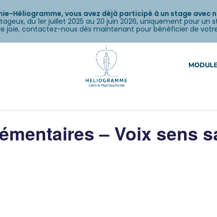
e-Héliogramme, vous avez déjà participé à un stage avec nou
tageux, du 1er juillet 2025 au 20 juin 2026, uniquement pour un 
otre joie, contactez-nous dès maintenant pour bénéficier de votr
MODULE
mentaires – Voix sens s