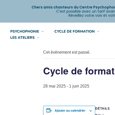
Chers amis chanteurs du Centre Psychophoni
C’est possible avec un tarif avan
Réveillez votre voix et v
PSYCHOPHONIE
CYCLE DE FORMATION
« Tous les Évènements
LES ATELIERS
Cet évènement est passé.
Cycle de forma
28 mai 2025
-
1 juin 2025
DÉTAILS
Ajouter au calendrier