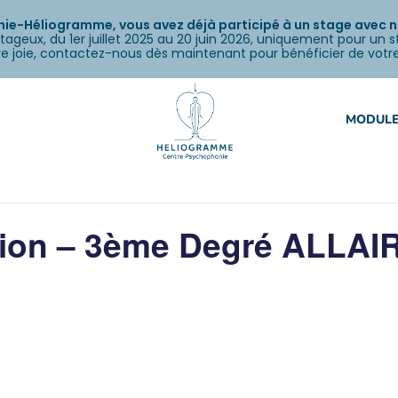
e-Héliogramme, vous avez déjà participé à un stage avec nou
tageux, du 1er juillet 2025 au 20 juin 2026, uniquement pour un 
otre joie, contactez-nous dès maintenant pour bénéficier de votr
MODULE
tion – 3ème Degré ALLAI