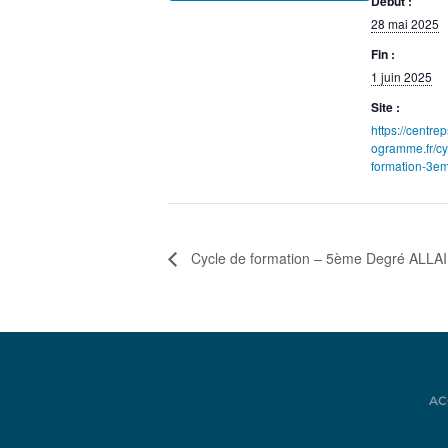
Début :
28 mai 2025
Fin :
1 juin 2025
Site :
https://centr
ogramme.fr/cy
formation-3e
Cycle de formation – 5ème Degré ALLA
AC