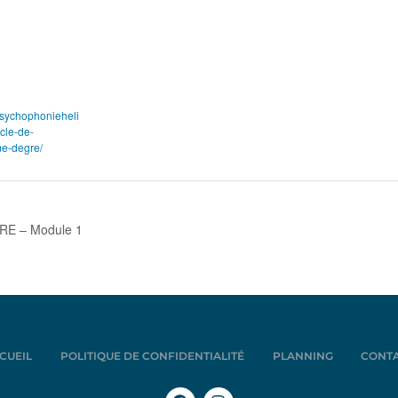
epsychophonieheli
cle-de-
me-degre/
IRE – Module 1
CUEIL
POLITIQUE DE CONFIDENTIALITÉ
PLANNING
CONT