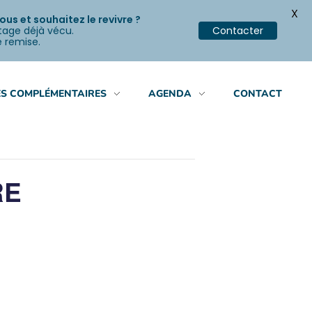
X
s et souhaitez le revivre ?
stage déjà vécu.
Contacter
e remise.
S COMPLÉMENTAIRES
AGENDA
CONTACT
RE